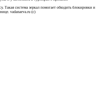
су. Такая система зеркал помогает обходить блокировки и
ице. vadanaeva.ru (с)