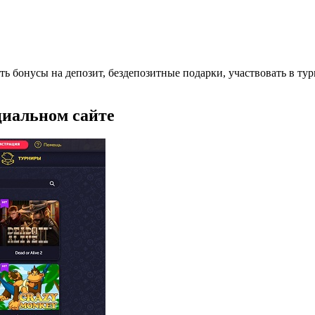
ь бонусы на депозит, бездепозитные подарки, участвовать в тур
циальном сайте