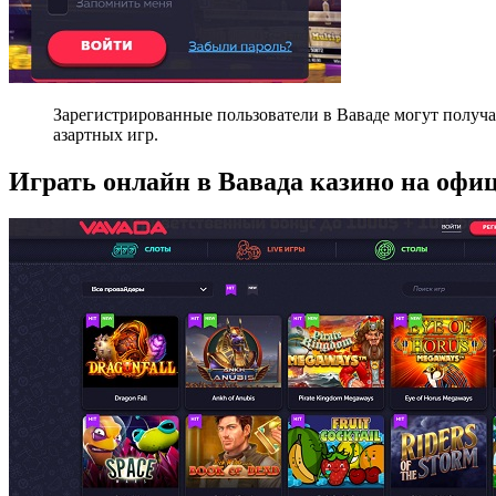
Зарегистрированные пользователи в Ваваде могут получат
азартных игр.
Играть онлайн в Вавада казино на офи