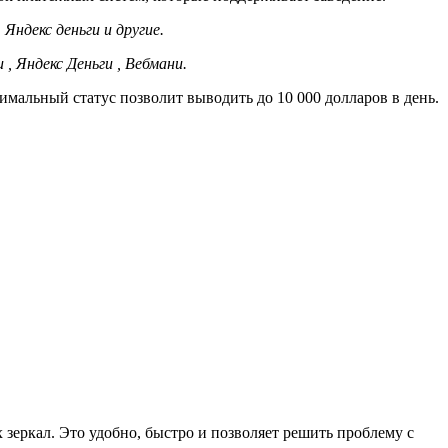
Яндекс деньги и другие.
, Яндекс Деньги , Вебмани.
имальный статус позволит выводить до 10 000 долларов в день.
х зеркал. Это удобно, быстро и позволяет решить проблему с