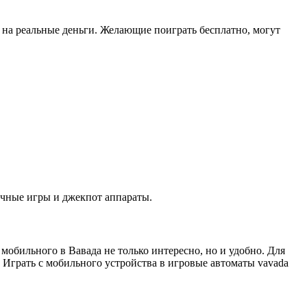
 на реальные деньги. Желающие поиграть бесплатно, могут
очные игры и джекпот аппараты.
мобильного в Вавада не только интересно, но и удобно. Для
 Играть с мобильного устройства в игровые автоматы vavada