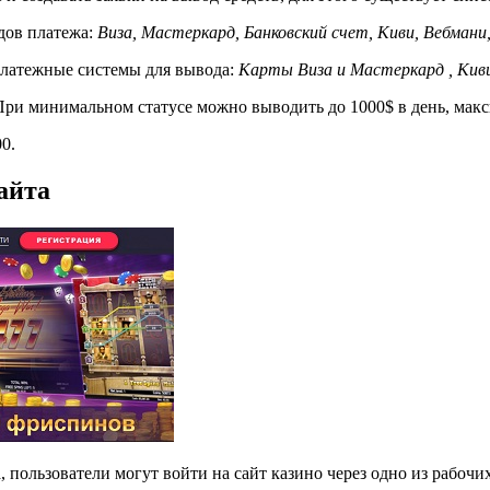
дов платежа:
Виза, Мастеркард, Банковский счет, Киви, Вебмани, 
платежные системы для вывода:
Карты Виза и Мастеркард , Киви 
 При минимальном статусе можно выводить до 1000$ в день, макс
0.
айта
, пользователи могут войти на сайт казино через одно из рабочи