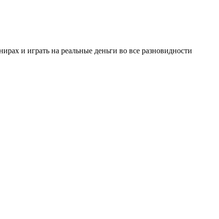
нирах и играть на реальные деньги во все разновидности