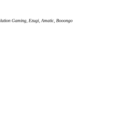
lution Gaming, Ezugi, Amatic, Booongo